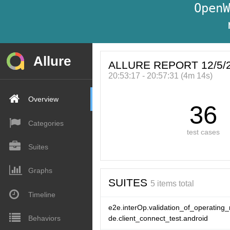
OpenW